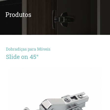
Produtos
Dobradiças para Móveis
Slide on 45°